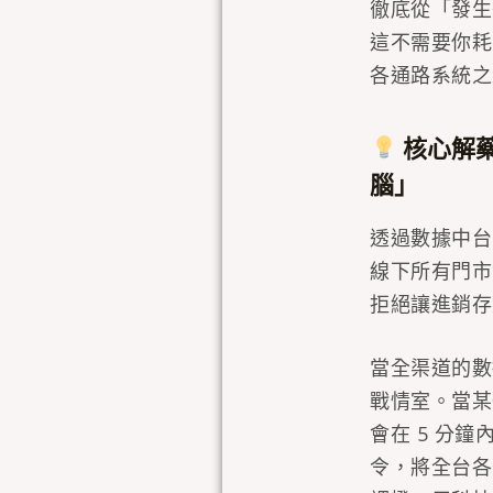
徹底從「發生
這不需要你耗
各通路系統之
核心解藥
腦」
透過數據中台
線下所有門市
拒絕讓進銷存
當全渠道的數
戰情室。當某
會在 5 分
令，將全台各