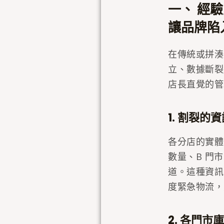
一、 經
讓品牌陷
在傳統或拼湊
立、數據斷裂
店長直覺的管
1. 割裂
各分店的實體
數量、B 門
道。這種資訊
度緊急物流，
2. 各門