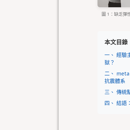
圖 1：缺乏
本文目錄
一、 經
獄？
二、 me
抗震體系
三、 傳統
四、 結語