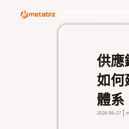
跳
至
metabiz-用會員經營深耕
主
用AI營運大腦整合會員、POS、電商、Lin
要
內
容
供應
如何
體系
2026-06-27
m