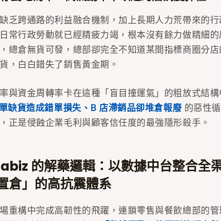
缺乏跨通路的利益融合機制，加上長期人力荒帶來的行
日常行政勞動就已經精疲力竭，根本沒有餘力做精細的
，總倉無貨可發，總部卻完全不知道某間指標商圈分店
貨，白白錯失了銷售黃金期。
率與資金周轉率卡在這種「盲目撞運氣」的粗放式結構
爆單缺貨造成錯單損失、B 店滯銷品卻堆倉報廢
的惡性循
，正是侵蝕企業毛利與顧客信任度的最強隱形殺手。
tabiz 的解藥邏輯：以數據中台整合全
置倉」的高抗震體系
場重構中完成高韌性的飛躍，連鎖零售與餐飲總部的管