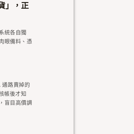
貨」，正
系統各自獨
肉眼備料、憑
A 通路賣掉的
核帳後才知
，盲目高價調