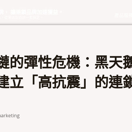
品牌， 讓連鎖品牌加速獲益。
產品服
eOA，從單店到百店一套搞定。
鏈的彈性危機：黑天
建立「高抗震」的連
arketing