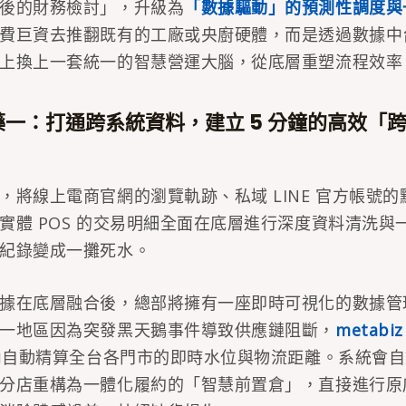
後的財務檢討」，升級為
「數據驅動」的預測性調度與
費巨資去推翻既有的工廠或央廚硬體，而是透過數據中
上換上一套統一的智慧營運大腦，從底層重塑流程效率
一：打通跨系統資料，建立 5 分鐘的高效「
，將線上電商官網的瀏覽軌跡、私域 LINE 官方帳號
實體 POS 的交易明細全面在底層進行深度資料清洗與
紀錄變成一攤死水。
據在底層融合後，總部將擁有一座即時可視化的數據管
一地區因為突發黑天鵝事件導致供應鏈阻斷，
metabi
鐘內自動精算全台各門市的即時水位與物流距離。系統會
分店重構為一體化履約的「智慧前置倉」，直接進行原