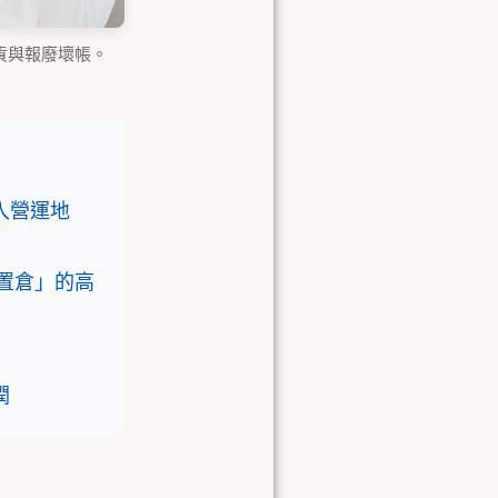
貨與報廢壞帳。
入營運地
前置倉」的高
潤