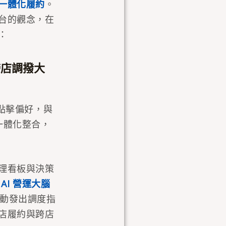
一體化履約
。
台的觀念，在
：
跨店調撥大
的點擊偏好，與
一體化整合，
理看板與決策
z AI 營運大腦
自動發出調度指
店履約與跨店