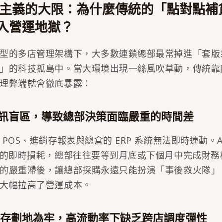
驗主義的大限：為什麼傳統的「點對點補
入營運地獄？
型的多店管理架構下，大多數連鎖總部最常掉進「套版
」的科技孤島中。當大環境出現一絲風吹草動，傳統靠
理弊端就會徹底暴露：
的資訊盲區，導致總部決策面臨嚴重的時間差
 POS、進銷存報表與總倉的 ERP 系統無法即時連動。
市的即時損耗，總部往往要等到月底或下個月中完成財務
的嚴重滯後，讓總部採購永遠只能扮演「事後救火隊」
大幅拉高了營運成本。
市庫存劃地為牢，高流動率下缺乏跨店調度彈性