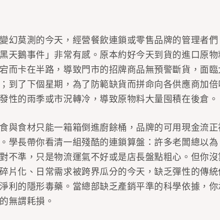
變幻莫測的今天，經營餐飲連鎖或零售品牌的管理者們
黑天鵝事件」非常有感。原本約好今天到貨的進口原物
宕而卡在半路，導致門市的招牌商品無預警斷貨，面臨
；到了下個星期，為了防範缺貨而拼命向各供應商加倍
發性的雨季或市況轉冷，導致原物料大量囤積在後倉。
食與食材只能一箱箱倒進廚餘桶，品牌的可用現金流正
。學長帶你看清一組殘酷的連鎖算盤：許多老闆總以為
對不準，只是物流運氣不好或是店長盤點粗心。但你沒
碎片化、日常需求被跨界瓜分的今天，缺乏彈性的傳統
淨利的隱形毒藥。當總部缺乏產銷平準的科學依據，你
的無謂耗損。