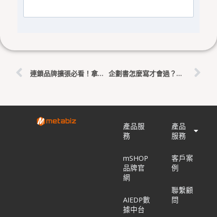
上一頁
下
連鎖品牌擴張必看！拿走 300 萬政府補助，用 AI 打造你的最強「總部戰情室」
企劃書怎麼寫才會過？評委最愛看的「量化效益」撰寫秘訣大公開
產品服
產品
務
服務
mSHOP
客戶案
品牌官
例
網
聯繫顧
AIEDP數
問
據中台