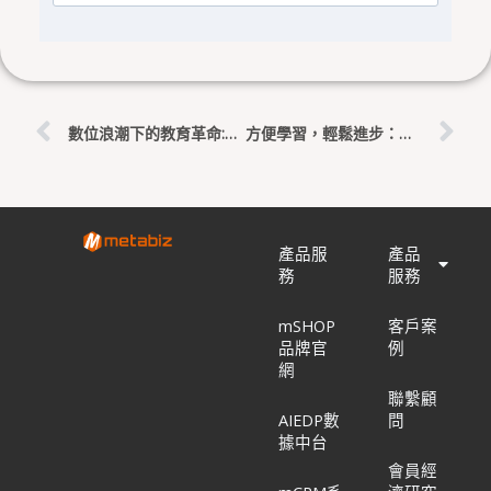
上一頁
下
數位浪潮下的教育革命:科技如何引領學習新風貌
方便學習，輕鬆進步：解放學習壓力，享受家中線上英文課程的優勢
產品服
產品
務
服務
mSHOP
客戶案
品牌官
例
網
聯繫顧
AIEDP數
問
據中台
會員經