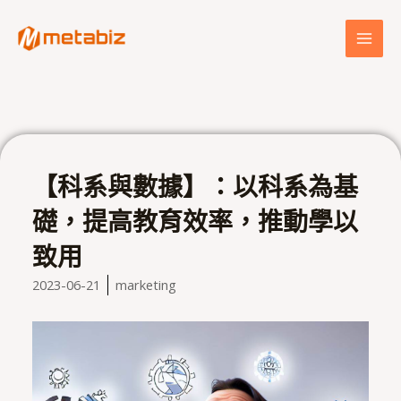
跳
MAI
至
MEN
主
要
內
容
【科系與數據】：以科系為基
礎，提高教育效率，推動學以
致用
2023-06-21
marketing