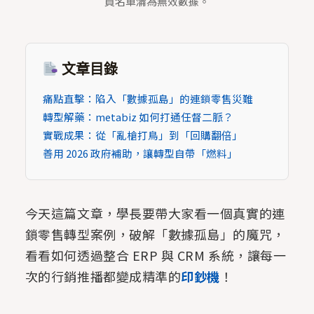
員名單淪為無效數據。
文章目錄
痛點直擊：陷入「數據孤島」的連鎖零售災難
轉型解藥：metabiz 如何打通任督二脈？
實戰成果：從「亂槍打鳥」到「回購翻倍」
善用 2026 政府補助，讓轉型自帶「燃料」
今天這篇文章，學長要帶大家看一個真實的連
鎖零售轉型案例，破解「數據孤島」的魔咒，
看看如何透過整合 ERP 與 CRM 系統，讓每一
次的行銷推播都變成精準的
印鈔機
！