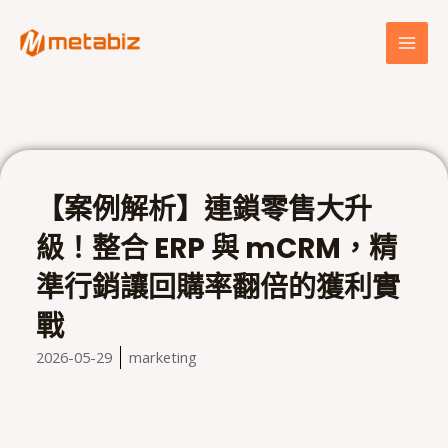
跳
MAI
至
MEN
主
要
內
容
【案例解析】連鎖零售大升
級！整合 ERP 與 mCRM，精
準行銷讓回購率翻倍的獲利實
戰
2026-05-29
marketing