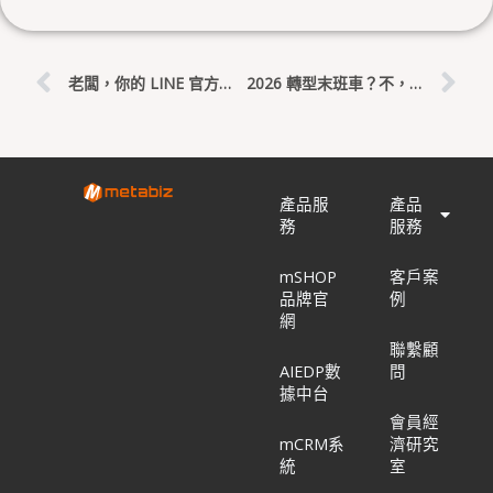
上一頁
下
老闆，你的 LINE 官方帳號還在無差別群發嗎？用 AI 自動貼標，把「超高封鎖率」逆轉成「30% 爆發回購率」！
2026 轉型末班車？不，這是你的超車起點！5 月總結：讓 metabiz 陪你拿補助、贏市佔
產品服
產品
務
服務
mSHOP
客戶案
品牌官
例
網
聯繫顧
AIEDP數
問
據中台
會員經
mCRM系
濟研究
統
室